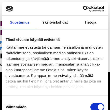
K-Citymarket Pori
Suostumus
Yksityiskohdat
Tietoja
Puuvilla
Tämä sivusto käyttää evästeitä
Artikkelien
PanchoVilla
Käytämme evästeitä tarjoamamme sisällön ja mainosten
selaus
PanchoVilla
räätälöimiseen, sosiaalisen median ominaisuuksien
Leave a Reply
tukemiseen ja kävijämäärämme analysoimiseen. Lisäksi
jaamme sosiaalisen median, mainosalan ja analytiikka-
Sinun täytyy
kirjautua sisään
kommentoidaksesi.
alan kumppaneillemme tietoja siitä, miten käytät
sivustoamme. Kumppanimme voivat yhdistää näitä
tietoja muihin tietoihin, joita olet antanut heille tai joita on
kerätty, kun olet käyttänyt heidän palvelujaan.
Ihmisiä, iloa ja
Suostumuksen
ihmeteltävää
Välttämätön
valinta