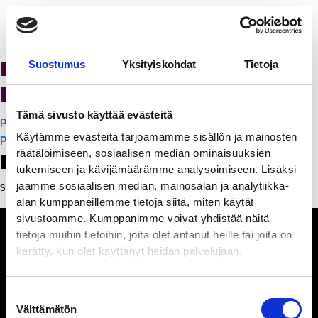
K-Citymarket Pori
Suostumus
Yksityiskohdat
Tietoja
Puuvilla
Tämä sivusto käyttää evästeitä
Artikkelien
PanchoVilla
Käytämme evästeitä tarjoamamme sisällön ja mainosten
selaus
PanchoVilla
räätälöimiseen, sosiaalisen median ominaisuuksien
Leave a Reply
tukemiseen ja kävijämäärämme analysoimiseen. Lisäksi
jaamme sosiaalisen median, mainosalan ja analytiikka-
Sinun täytyy
kirjautua sisään
kommentoidaksesi.
alan kumppaneillemme tietoja siitä, miten käytät
sivustoamme. Kumppanimme voivat yhdistää näitä
tietoja muihin tietoihin, joita olet antanut heille tai joita on
kerätty, kun olet käyttänyt heidän palvelujaan.
Ihmisiä, iloa ja
Suostumuksen
ihmeteltävää
Välttämätön
valinta