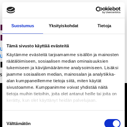
K-Citymarket Pori
Suostumus
Yksityiskohdat
Tietoja
Puuvilla
Tämä sivusto käyttää evästeitä
Artikkelien
Ultra Action Park
Käytämme evästeitä tarjoamamme sisällön ja mainosten
selaus
Ultra Action Park
räätälöimiseen, sosiaalisen median ominaisuuksien
Leave a Reply
tukemiseen ja kävijämäärämme analysoimiseen. Lisäksi
jaamme sosiaalisen median, mainosalan ja analytiikka-
Sinun täytyy
kirjautua sisään
kommentoidaksesi.
alan kumppaneillemme tietoja siitä, miten käytät
sivustoamme. Kumppanimme voivat yhdistää näitä
tietoja muihin tietoihin, joita olet antanut heille tai joita on
kerätty, kun olet käyttänyt heidän palvelujaan.
Ihmisiä, iloa ja
Suostumuksen
ihmeteltävää
Välttämätön
valinta