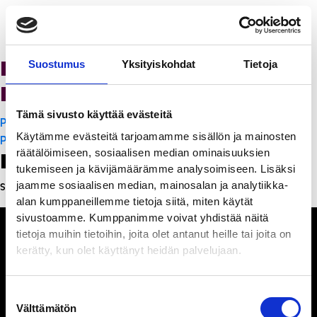
K-Citymarket Pori
Suostumus
Yksityiskohdat
Tietoja
Puuvilla
Tämä sivusto käyttää evästeitä
Artikkelien
PanchoVilla
Käytämme evästeitä tarjoamamme sisällön ja mainosten
selaus
PanchoVilla
räätälöimiseen, sosiaalisen median ominaisuuksien
Leave a Reply
tukemiseen ja kävijämäärämme analysoimiseen. Lisäksi
jaamme sosiaalisen median, mainosalan ja analytiikka-
Sinun täytyy
kirjautua sisään
kommentoidaksesi.
alan kumppaneillemme tietoja siitä, miten käytät
sivustoamme. Kumppanimme voivat yhdistää näitä
tietoja muihin tietoihin, joita olet antanut heille tai joita on
kerätty, kun olet käyttänyt heidän palvelujaan.
Ihmisiä, iloa ja
Suostumuksen
ihmeteltävää
Välttämätön
valinta