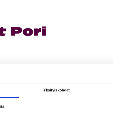
 Pori
Yksityiskohdat
itä