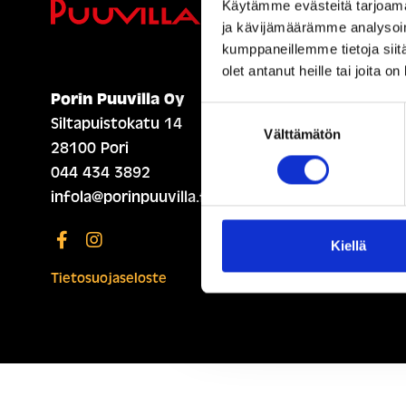
Ihmisiä, i
Käytämme evästeitä tarjoama
ja kävijämäärämme analysoim
kumppaneillemme tietoja siitä
olet antanut heille tai joita o
Porin Puuvilla Oy
ETUSIVU (ENGLISH)
Suostumuksen
Siltapuistokatu 14
Välttämätön
valinta
28100 Pori
044 434 3892
infola@porinpuuvilla.fi
Kiellä
Tietosuojaseloste