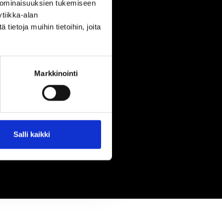
 ominaisuuksien tukemiseen
tiikka-alan
ietoja muihin tietoihin, joita
Markkinointi
Salli kaikki