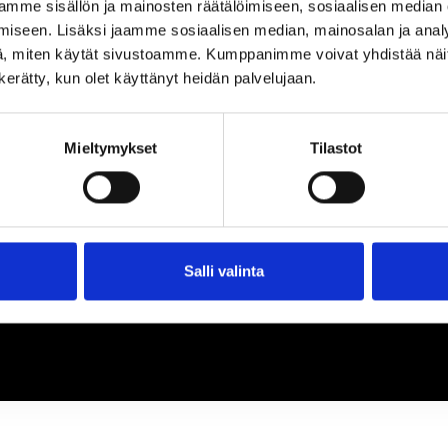
loa ja ihmeteltävää
mme sisällön ja mainosten räätälöimiseen, sosiaalisen median
iseen. Lisäksi jaamme sosiaalisen median, mainosalan ja analy
, miten käytät sivustoamme. Kumppanimme voivat yhdistää näitä t
n kerätty, kun olet käyttänyt heidän palvelujaan.
Mieltymykset
Tilastot
Salli valinta