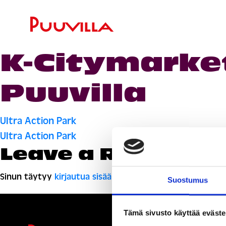
K-Citymarket
Puuvilla
Artikkelien
Ultra Action Park
Ultra Action Park
selaus
Leave a Reply
Sinun täytyy
kirjautua sisään
kommentoidaksesi.
Suostumus
Tämä sivusto käyttää eväste