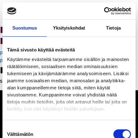
K-Citymarket Pori
Suostumus
Yksityiskohdat
Tietoja
Puuvilla
Tämä sivusto käyttää evästeitä
Artikkelien
PanchoVilla
Käytämme evästeitä tarjoamamme sisällön ja mainosten
selaus
PanchoVilla
räätälöimiseen, sosiaalisen median ominaisuuksien
Leave a Reply
tukemiseen ja kävijämäärämme analysoimiseen. Lisäksi
jaamme sosiaalisen median, mainosalan ja analytiikka-
Sinun täytyy
kirjautua sisään
kommentoidaksesi.
alan kumppaneillemme tietoja siitä, miten käytät
sivustoamme. Kumppanimme voivat yhdistää näitä
tietoja muihin tietoihin, joita olet antanut heille tai joita on
kerätty, kun olet käyttänyt heidän palvelujaan.
Ihmisiä, iloa ja
Suostumuksen
ihmeteltävää
Välttämätön
valinta