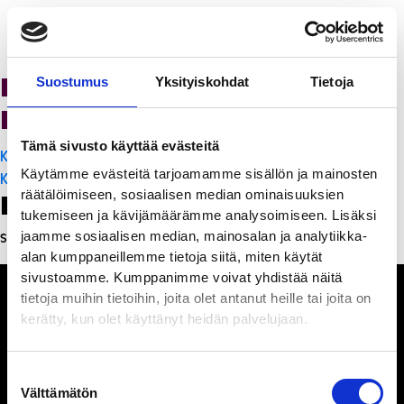
K-Citymarket Pori
Suostumus
Yksityiskohdat
Tietoja
Puuvilla
Tämä sivusto käyttää evästeitä
Artikkelien
K-Citymarket Pori Puuvilla
Käytämme evästeitä tarjoamamme sisällön ja mainosten
selaus
K-Citymarket Pori Puuvilla
räätälöimiseen, sosiaalisen median ominaisuuksien
Leave a Reply
tukemiseen ja kävijämäärämme analysoimiseen. Lisäksi
jaamme sosiaalisen median, mainosalan ja analytiikka-
Sinun täytyy
kirjautua sisään
kommentoidaksesi.
alan kumppaneillemme tietoja siitä, miten käytät
sivustoamme. Kumppanimme voivat yhdistää näitä
tietoja muihin tietoihin, joita olet antanut heille tai joita on
kerätty, kun olet käyttänyt heidän palvelujaan.
Ihmisiä, iloa ja
Suostumuksen
ihmeteltävää
Välttämätön
valinta