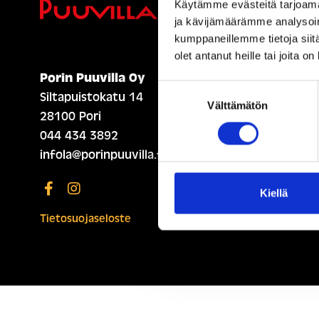
Ihmisiä, i
Käytämme evästeitä tarjoama
ja kävijämäärämme analysoim
kumppaneillemme tietoja siitä
olet antanut heille tai joita o
Porin Puuvilla Oy
ETUSIVU (ENGLISH)
Suostumuksen
Siltapuistokatu 14
Välttämätön
valinta
28100 Pori
044 434 3892
infola@porinpuuvilla.fi
Kiellä
Tietosuojaseloste