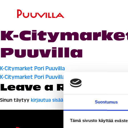
K-Citymarket
Puuvilla
Artikkelien
K-Citymarket Pori Puuvilla
K-Citymarket Pori Puuvilla
selaus
Leave a Reply
Sinun täytyy
kirjautua sisään
kommentoidaksesi.
Suostumus
Tämä sivusto käyttää eväste