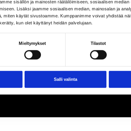
loa ja ihmeteltävää
mme sisällön ja mainosten räätälöimiseen, sosiaalisen median
iseen. Lisäksi jaamme sosiaalisen median, mainosalan ja analy
, miten käytät sivustoamme. Kumppanimme voivat yhdistää näitä t
n kerätty, kun olet käyttänyt heidän palvelujaan.
Mieltymykset
Tilastot
Salli valinta