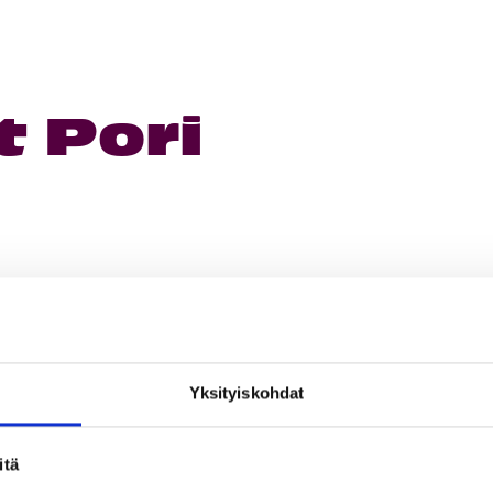
 Pori
Yksityiskohdat
itä