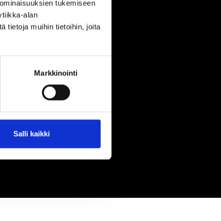
 ominaisuuksien tukemiseen
tiikka-alan
ietoja muihin tietoihin, joita
Markkinointi
Salli kaikki