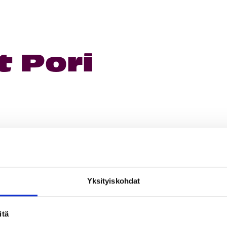
 Pori
Yksityiskohdat
itä