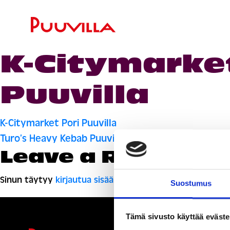
K-Citymarket
Puuvilla
Artikkelien
K-Citymarket Pori Puuvilla
Turo’s Heavy Kebab Puuvilla
selaus
Leave a Reply
Sinun täytyy
kirjautua sisään
kommentoidaksesi.
Suostumus
Tämä sivusto käyttää eväste