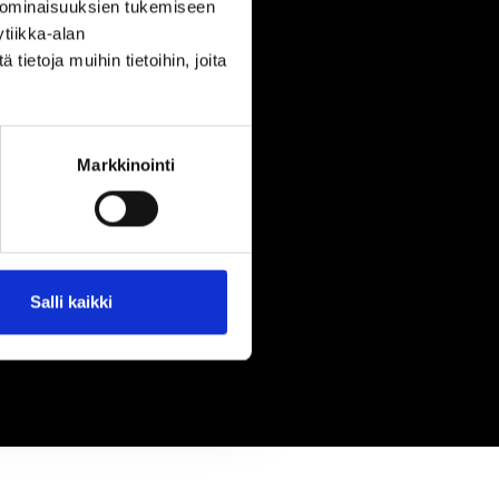
 ominaisuuksien tukemiseen
tiikka-alan
ietoja muihin tietoihin, joita
Markkinointi
Salli kaikki