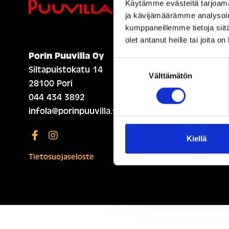
Ihmisiä, i
Käytämme evästeitä tarjoama
ja kävijämäärämme analysoim
kumppaneillemme tietoja siitä
olet antanut heille tai joita o
Porin Puuvilla Oy
ETUSIVU (ENGLISH)
Suostumuksen
Siltapuistokatu 14
Välttämätön
valinta
28100 Pori
044 434 3892
infola@porinpuuvilla.fi
Kiellä
Tietosuojaseloste