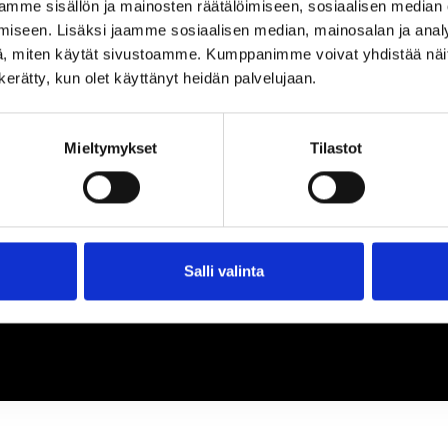
loa ja ihmeteltävää
mme sisällön ja mainosten räätälöimiseen, sosiaalisen median
iseen. Lisäksi jaamme sosiaalisen median, mainosalan ja analy
, miten käytät sivustoamme. Kumppanimme voivat yhdistää näitä t
n kerätty, kun olet käyttänyt heidän palvelujaan.
Mieltymykset
Tilastot
Salli valinta