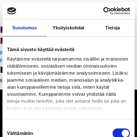
K-Citymarket Pori
Suostumus
Yksityiskohdat
Tietoja
Puuvilla
Tämä sivusto käyttää evästeitä
Artikkelien
PanchoVilla
Käytämme evästeitä tarjoamamme sisällön ja mainosten
selaus
PanchoVilla
räätälöimiseen, sosiaalisen median ominaisuuksien
Leave a Reply
tukemiseen ja kävijämäärämme analysoimiseen. Lisäksi
jaamme sosiaalisen median, mainosalan ja analytiikka-
Sinun täytyy
kirjautua sisään
kommentoidaksesi.
alan kumppaneillemme tietoja siitä, miten käytät
sivustoamme. Kumppanimme voivat yhdistää näitä
tietoja muihin tietoihin, joita olet antanut heille tai joita on
kerätty, kun olet käyttänyt heidän palvelujaan.
Ihmisiä, iloa ja
Suostumuksen
ihmeteltävää
Välttämätön
valinta