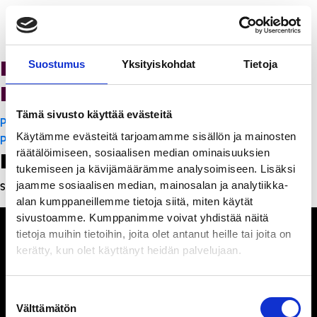
K-Citymarket Pori
Suostumus
Yksityiskohdat
Tietoja
Puuvilla
Tämä sivusto käyttää evästeitä
Artikkelien
PanchoVilla
Käytämme evästeitä tarjoamamme sisällön ja mainosten
selaus
PanchoVilla
räätälöimiseen, sosiaalisen median ominaisuuksien
Leave a Reply
tukemiseen ja kävijämäärämme analysoimiseen. Lisäksi
jaamme sosiaalisen median, mainosalan ja analytiikka-
Sinun täytyy
kirjautua sisään
kommentoidaksesi.
alan kumppaneillemme tietoja siitä, miten käytät
sivustoamme. Kumppanimme voivat yhdistää näitä
tietoja muihin tietoihin, joita olet antanut heille tai joita on
kerätty, kun olet käyttänyt heidän palvelujaan.
Ihmisiä, iloa ja
Suostumuksen
ihmeteltävää
Välttämätön
valinta