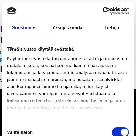
K-Citymarket Pori
Suostumus
Yksityiskohdat
Tietoja
Puuvilla
Tämä sivusto käyttää evästeitä
Artikkelien
PanchoVilla
Käytämme evästeitä tarjoamamme sisällön ja mainosten
selaus
PanchoVilla
räätälöimiseen, sosiaalisen median ominaisuuksien
Leave a Reply
tukemiseen ja kävijämäärämme analysoimiseen. Lisäksi
jaamme sosiaalisen median, mainosalan ja analytiikka-
Sinun täytyy
kirjautua sisään
kommentoidaksesi.
alan kumppaneillemme tietoja siitä, miten käytät
sivustoamme. Kumppanimme voivat yhdistää näitä
tietoja muihin tietoihin, joita olet antanut heille tai joita on
kerätty, kun olet käyttänyt heidän palvelujaan.
Ihmisiä, iloa ja
Suostumuksen
ihmeteltävää
Välttämätön
valinta