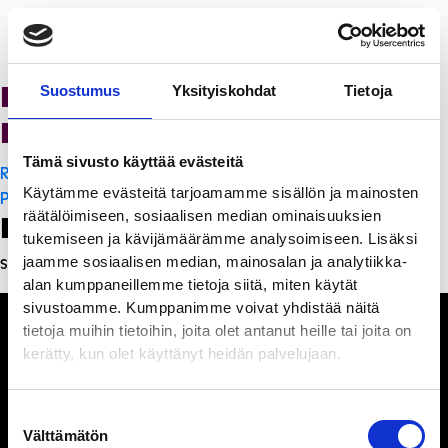
K-Citymarket Pori
Suostumus
Yksityiskohdat
Tietoja
Puuvilla
Tämä sivusto käyttää evästeitä
Artikkelien
Ristorante Momento
Käytämme evästeitä tarjoamamme sisällön ja mainosten
selaus
PanchoVilla
räätälöimiseen, sosiaalisen median ominaisuuksien
Leave a Reply
tukemiseen ja kävijämäärämme analysoimiseen. Lisäksi
jaamme sosiaalisen median, mainosalan ja analytiikka-
Sinun täytyy
kirjautua sisään
kommentoidaksesi.
alan kumppaneillemme tietoja siitä, miten käytät
sivustoamme. Kumppanimme voivat yhdistää näitä
tietoja muihin tietoihin, joita olet antanut heille tai joita on
kerätty, kun olet käyttänyt heidän palvelujaan.
Ihmisiä, iloa ja
Suostumuksen
ihmeteltävää
Välttämätön
valinta