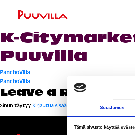
K-Citymarket
Puuvilla
Artikkelien
PanchoVilla
PanchoVilla
selaus
Leave a Reply
Sinun täytyy
kirjautua sisään
kommentoidaksesi.
Suostumus
Tämä sivusto käyttää eväste