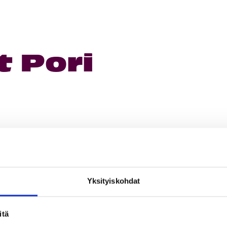
 Pori
Yksityiskohdat
itä