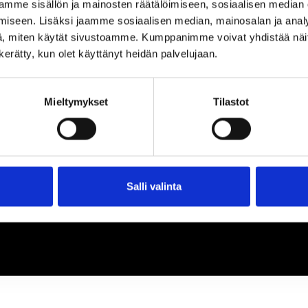
loa ja ihmeteltävää
mme sisällön ja mainosten räätälöimiseen, sosiaalisen median
iseen. Lisäksi jaamme sosiaalisen median, mainosalan ja analy
, miten käytät sivustoamme. Kumppanimme voivat yhdistää näitä t
n kerätty, kun olet käyttänyt heidän palvelujaan.
Mieltymykset
Tilastot
Salli valinta