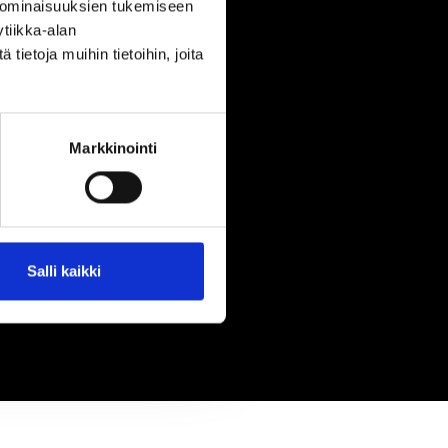
 ominaisuuksien tukemiseen
tiikka-alan
ietoja muihin tietoihin, joita
Markkinointi
Salli kaikki