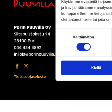
Ihmisiä, i
Käytämme evästeitä tarjoama
ja kävijämäärämme analysoim
kumppaneillemme tietoja siitä
olet antanut heille tai joita o
Porin Puuvilla Oy
ETUSIVU (ENGLISH)
Suostumuksen
Siltapuistokatu 14
Välttämätön
valinta
28100 Pori
044 434 3892
infola@porinpuuvilla.fi
Kiellä
Tietosuojaseloste