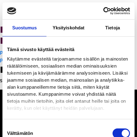
K-Citymarket Pori
Suostumus
Yksityiskohdat
Tietoja
Puuvilla
Tämä sivusto käyttää evästeitä
Artikkelien
PanchoVilla
Käytämme evästeitä tarjoamamme sisällön ja mainosten
selaus
PanchoVilla
räätälöimiseen, sosiaalisen median ominaisuuksien
Leave a Reply
tukemiseen ja kävijämäärämme analysoimiseen. Lisäksi
jaamme sosiaalisen median, mainosalan ja analytiikka-
Sinun täytyy
kirjautua sisään
kommentoidaksesi.
alan kumppaneillemme tietoja siitä, miten käytät
sivustoamme. Kumppanimme voivat yhdistää näitä
tietoja muihin tietoihin, joita olet antanut heille tai joita on
kerätty, kun olet käyttänyt heidän palvelujaan.
Ihmisiä, iloa ja
Suostumuksen
ihmeteltävää
Välttämätön
valinta