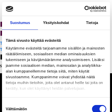
K-Citymarket Pori
Suostumus
Yksityiskohdat
Tietoja
Puuvilla
Tämä sivusto käyttää evästeitä
Artikkelien
Turo’s Heavy Kebab Puuvilla
Käytämme evästeitä tarjoamamme sisällön ja mainosten
selaus
Turo’s Heavy Kebab Puuvilla
räätälöimiseen, sosiaalisen median ominaisuuksien
Leave a Reply
tukemiseen ja kävijämäärämme analysoimiseen. Lisäksi
jaamme sosiaalisen median, mainosalan ja analytiikka-
Sinun täytyy
kirjautua sisään
kommentoidaksesi.
alan kumppaneillemme tietoja siitä, miten käytät
sivustoamme. Kumppanimme voivat yhdistää näitä
tietoja muihin tietoihin, joita olet antanut heille tai joita on
kerätty, kun olet käyttänyt heidän palvelujaan.
Ihmisiä, iloa ja
Suostumuksen
ihmeteltävää
Välttämätön
valinta