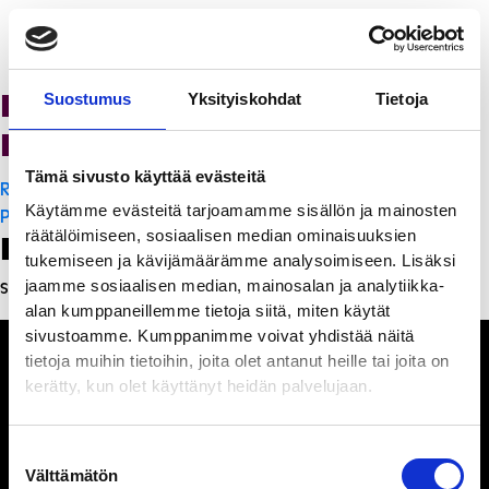
K-Citymarket Pori
Suostumus
Yksityiskohdat
Tietoja
Puuvilla
Tämä sivusto käyttää evästeitä
Artikkelien
Ristorante Momento
Käytämme evästeitä tarjoamamme sisällön ja mainosten
selaus
PanchoVilla
räätälöimiseen, sosiaalisen median ominaisuuksien
Leave a Reply
tukemiseen ja kävijämäärämme analysoimiseen. Lisäksi
jaamme sosiaalisen median, mainosalan ja analytiikka-
Sinun täytyy
kirjautua sisään
kommentoidaksesi.
alan kumppaneillemme tietoja siitä, miten käytät
sivustoamme. Kumppanimme voivat yhdistää näitä
tietoja muihin tietoihin, joita olet antanut heille tai joita on
kerätty, kun olet käyttänyt heidän palvelujaan.
Ihmisiä, iloa ja
Suostumuksen
ihmeteltävää
Välttämätön
valinta