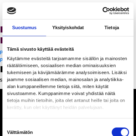
K-Citymarket Pori
Suostumus
Yksityiskohdat
Tietoja
Puuvilla
Tämä sivusto käyttää evästeitä
Artikkelien
PanchoVilla
Käytämme evästeitä tarjoamamme sisällön ja mainosten
selaus
PanchoVilla
räätälöimiseen, sosiaalisen median ominaisuuksien
Leave a Reply
tukemiseen ja kävijämäärämme analysoimiseen. Lisäksi
jaamme sosiaalisen median, mainosalan ja analytiikka-
Sinun täytyy
kirjautua sisään
kommentoidaksesi.
alan kumppaneillemme tietoja siitä, miten käytät
sivustoamme. Kumppanimme voivat yhdistää näitä
tietoja muihin tietoihin, joita olet antanut heille tai joita on
kerätty, kun olet käyttänyt heidän palvelujaan.
Ihmisiä, iloa ja
Suostumuksen
ihmeteltävää
Välttämätön
valinta