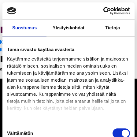
PanchoVilla
Suostumus
Yksityiskohdat
Tietoja
Artikkelien
K-Citymarket Pori Puuvilla
selaus
K-Citymarket Pori Puuvilla
Tämä sivusto käyttää evästeitä
Leave a Reply
Käytämme evästeitä tarjoamamme sisällön ja mainosten
räätälöimiseen, sosiaalisen median ominaisuuksien
Sinun täytyy
kirjautua sisään
kommentoidaksesi.
tukemiseen ja kävijämäärämme analysoimiseen. Lisäksi
jaamme sosiaalisen median, mainosalan ja analytiikka-
alan kumppaneillemme tietoja siitä, miten käytät
sivustoamme. Kumppanimme voivat yhdistää näitä
tietoja muihin tietoihin, joita olet antanut heille tai joita on
kerätty, kun olet käyttänyt heidän palvelujaan.
Ihmisiä, iloa ja
ihmeteltävää
Suostumuksen
Välttämätön
valinta