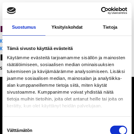
PanchoVilla
Suostumus
Yksityiskohdat
Tietoja
Artikkelien
K-Citymarket Pori Puuvilla
selaus
K-Citymarket Pori Puuvilla
Tämä sivusto käyttää evästeitä
Leave a Reply
Käytämme evästeitä tarjoamamme sisällön ja mainosten
räätälöimiseen, sosiaalisen median ominaisuuksien
Sinun täytyy
kirjautua sisään
kommentoidaksesi.
tukemiseen ja kävijämäärämme analysoimiseen. Lisäksi
jaamme sosiaalisen median, mainosalan ja analytiikka-
alan kumppaneillemme tietoja siitä, miten käytät
sivustoamme. Kumppanimme voivat yhdistää näitä
tietoja muihin tietoihin, joita olet antanut heille tai joita on
kerätty, kun olet käyttänyt heidän palvelujaan.
Ihmisiä, iloa ja
ihmeteltävää
Suostumuksen
Välttämätön
valinta