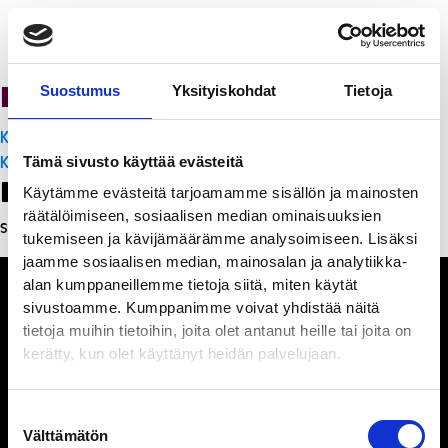
PanchoVilla
Suostumus
Yksityiskohdat
Tietoja
Artikkelien
K-Citymarket Pori Puuvilla
selaus
K-Citymarket Pori Puuvilla
Tämä sivusto käyttää evästeitä
Leave a Reply
Käytämme evästeitä tarjoamamme sisällön ja mainosten
räätälöimiseen, sosiaalisen median ominaisuuksien
Sinun täytyy
kirjautua sisään
kommentoidaksesi.
tukemiseen ja kävijämäärämme analysoimiseen. Lisäksi
jaamme sosiaalisen median, mainosalan ja analytiikka-
alan kumppaneillemme tietoja siitä, miten käytät
sivustoamme. Kumppanimme voivat yhdistää näitä
tietoja muihin tietoihin, joita olet antanut heille tai joita on
kerätty, kun olet käyttänyt heidän palvelujaan.
Ihmisiä, iloa ja
ihmeteltävää
Suostumuksen
Välttämätön
valinta