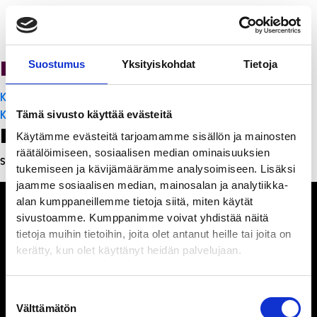
PanchoVilla
Suostumus
Yksityiskohdat
Tietoja
Artikkelien
K-Citymarket Pori Puuvilla
selaus
K-Citymarket Pori Puuvilla
Tämä sivusto käyttää evästeitä
Leave a Reply
Käytämme evästeitä tarjoamamme sisällön ja mainosten
räätälöimiseen, sosiaalisen median ominaisuuksien
Sinun täytyy
kirjautua sisään
kommentoidaksesi.
tukemiseen ja kävijämäärämme analysoimiseen. Lisäksi
jaamme sosiaalisen median, mainosalan ja analytiikka-
alan kumppaneillemme tietoja siitä, miten käytät
sivustoamme. Kumppanimme voivat yhdistää näitä
tietoja muihin tietoihin, joita olet antanut heille tai joita on
kerätty, kun olet käyttänyt heidän palvelujaan.
Ihmisiä, iloa ja
ihmeteltävää
Suostumuksen
Välttämätön
valinta