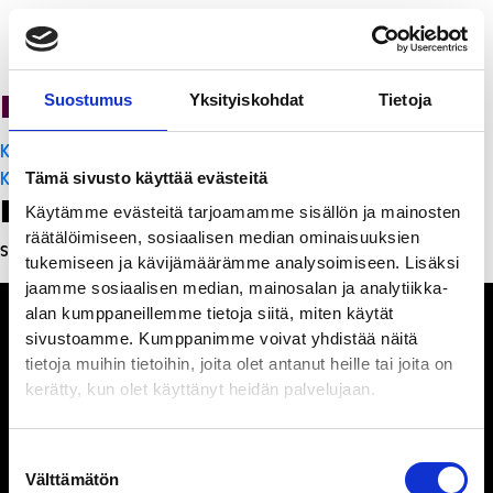
PanchoVilla
Suostumus
Yksityiskohdat
Tietoja
Artikkelien
K-Citymarket Pori Puuvilla
selaus
K-Citymarket Pori Puuvilla
Tämä sivusto käyttää evästeitä
Leave a Reply
Käytämme evästeitä tarjoamamme sisällön ja mainosten
räätälöimiseen, sosiaalisen median ominaisuuksien
Sinun täytyy
kirjautua sisään
kommentoidaksesi.
tukemiseen ja kävijämäärämme analysoimiseen. Lisäksi
jaamme sosiaalisen median, mainosalan ja analytiikka-
alan kumppaneillemme tietoja siitä, miten käytät
sivustoamme. Kumppanimme voivat yhdistää näitä
tietoja muihin tietoihin, joita olet antanut heille tai joita on
kerätty, kun olet käyttänyt heidän palvelujaan.
Ihmisiä, iloa ja
ihmeteltävää
Suostumuksen
Välttämätön
valinta