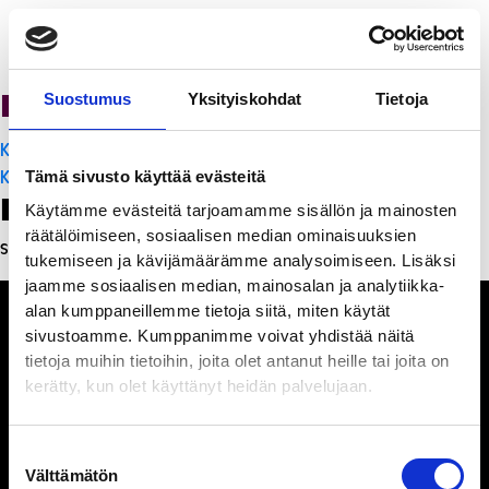
PanchoVilla
Suostumus
Yksityiskohdat
Tietoja
Artikkelien
K-Citymarket Pori Puuvilla
selaus
K-Citymarket Pori Puuvilla
Tämä sivusto käyttää evästeitä
Leave a Reply
Käytämme evästeitä tarjoamamme sisällön ja mainosten
räätälöimiseen, sosiaalisen median ominaisuuksien
Sinun täytyy
kirjautua sisään
kommentoidaksesi.
tukemiseen ja kävijämäärämme analysoimiseen. Lisäksi
jaamme sosiaalisen median, mainosalan ja analytiikka-
alan kumppaneillemme tietoja siitä, miten käytät
sivustoamme. Kumppanimme voivat yhdistää näitä
tietoja muihin tietoihin, joita olet antanut heille tai joita on
kerätty, kun olet käyttänyt heidän palvelujaan.
Ihmisiä, iloa ja
ihmeteltävää
Suostumuksen
Välttämätön
valinta