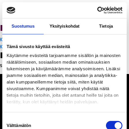
PanchoVilla
Suostumus
Yksityiskohdat
Tietoja
Artikkelien
K-Citymarket Pori Puuvilla
selaus
K-Citymarket Pori Puuvilla
Tämä sivusto käyttää evästeitä
Leave a Reply
Käytämme evästeitä tarjoamamme sisällön ja mainosten
räätälöimiseen, sosiaalisen median ominaisuuksien
Sinun täytyy
kirjautua sisään
kommentoidaksesi.
tukemiseen ja kävijämäärämme analysoimiseen. Lisäksi
jaamme sosiaalisen median, mainosalan ja analytiikka-
alan kumppaneillemme tietoja siitä, miten käytät
sivustoamme. Kumppanimme voivat yhdistää näitä
tietoja muihin tietoihin, joita olet antanut heille tai joita on
kerätty, kun olet käyttänyt heidän palvelujaan.
Ihmisiä, iloa ja
ihmeteltävää
Suostumuksen
Välttämätön
valinta