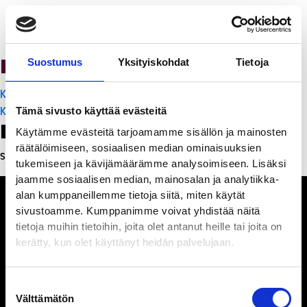
PanchoVilla
Suostumus
Yksityiskohdat
Tietoja
Artikkelien
K-Citymarket Pori Puuvilla
selaus
K-Citymarket Pori Puuvilla
Tämä sivusto käyttää evästeitä
Leave a Reply
Käytämme evästeitä tarjoamamme sisällön ja mainosten
räätälöimiseen, sosiaalisen median ominaisuuksien
Sinun täytyy
kirjautua sisään
kommentoidaksesi.
tukemiseen ja kävijämäärämme analysoimiseen. Lisäksi
jaamme sosiaalisen median, mainosalan ja analytiikka-
alan kumppaneillemme tietoja siitä, miten käytät
sivustoamme. Kumppanimme voivat yhdistää näitä
tietoja muihin tietoihin, joita olet antanut heille tai joita on
kerätty, kun olet käyttänyt heidän palvelujaan.
Ihmisiä, iloa ja
ihmeteltävää
Suostumuksen
Välttämätön
valinta