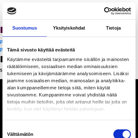
PanchoVilla
Suostumus
Yksityiskohdat
Tietoja
Artikkelien
PanchoVilla
selaus
PanchoVilla
Tämä sivusto käyttää evästeitä
Leave a Reply
Käytämme evästeitä tarjoamamme sisällön ja mainosten
räätälöimiseen, sosiaalisen median ominaisuuksien
Sinun täytyy
kirjautua sisään
kommentoidaksesi.
tukemiseen ja kävijämäärämme analysoimiseen. Lisäksi
jaamme sosiaalisen median, mainosalan ja analytiikka-
alan kumppaneillemme tietoja siitä, miten käytät
sivustoamme. Kumppanimme voivat yhdistää näitä
tietoja muihin tietoihin, joita olet antanut heille tai joita on
kerätty, kun olet käyttänyt heidän palvelujaan.
Ihmisiä, iloa ja
ihmeteltävää
Suostumuksen
Välttämätön
valinta