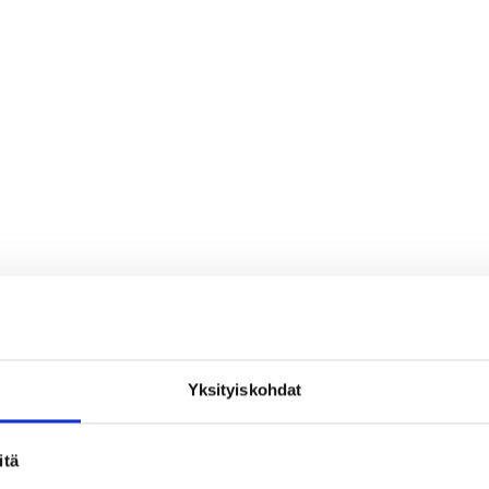
Yksityiskohdat
loa ja ihmeteltävää
itä