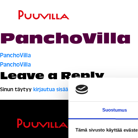
PanchoVilla
Artikkelien
PanchoVilla
PanchoVilla
selaus
Leave a Reply
Sinun täytyy
kirjautua sisään
kommentoidaksesi.
Suostumus
Ihmisiä, i
Tämä sivusto käyttää eväste