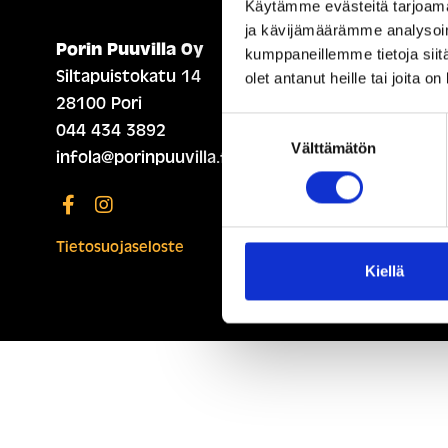
Käytämme evästeitä tarjoama
ja kävijämäärämme analysoim
Porin Puuvilla Oy
ETUSIVU (ENGLISH)
kumppaneillemme tietoja siitä
Siltapuistokatu 14
olet antanut heille tai joita o
28100 Pori
Suostumuksen
044 434 3892
Välttämätön
valinta
infola@porinpuuvilla.fi
Tietosuojaseloste
Kiellä