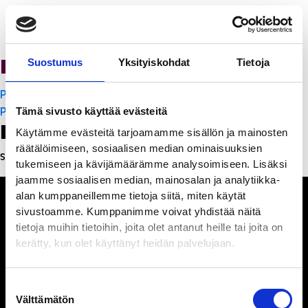
PanchoVilla
Suostumus
Yksityiskohdat
Tietoja
Artikkelien
PanchoVilla
selaus
PanchoVilla
Tämä sivusto käyttää evästeitä
Leave a Reply
Käytämme evästeitä tarjoamamme sisällön ja mainosten
räätälöimiseen, sosiaalisen median ominaisuuksien
Sinun täytyy
kirjautua sisään
kommentoidaksesi.
tukemiseen ja kävijämäärämme analysoimiseen. Lisäksi
jaamme sosiaalisen median, mainosalan ja analytiikka-
alan kumppaneillemme tietoja siitä, miten käytät
sivustoamme. Kumppanimme voivat yhdistää näitä
tietoja muihin tietoihin, joita olet antanut heille tai joita on
kerätty, kun olet käyttänyt heidän palvelujaan.
Ihmisiä, iloa ja
ihmeteltävää
Suostumuksen
Välttämätön
valinta