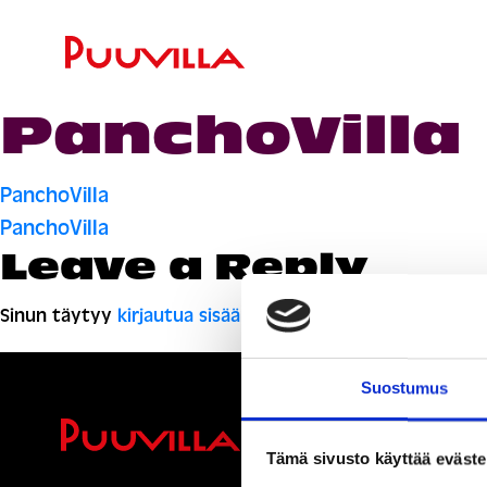
PanchoVilla
Artikkelien
PanchoVilla
PanchoVilla
selaus
Leave a Reply
Sinun täytyy
kirjautua sisään
kommentoidaksesi.
Suostumus
Ihmisiä, i
Tämä sivusto käyttää eväste