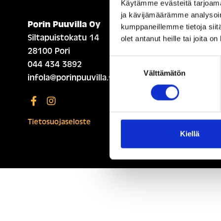
Käytämme evästeitä tarjoama
ja kävijämäärämme analysoim
Porin Puuvilla Oy
ETUSIVU (ENGLISH)
kumppaneillemme tietoja siitä
Siltapuistokatu 14
olet antanut heille tai joita o
28100 Pori
Suostumuksen
044 434 3892
Välttämätön
valinta
infola@porinpuuvilla.fi
Tietosuojaseloste
Kiellä