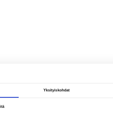
Yksityiskohdat
loa ja ihmeteltävää
itä