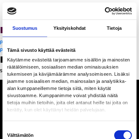
PanchoVilla
Suostumus
Yksityiskohdat
Tietoja
Artikkelien
PanchoVilla
selaus
PanchoVilla
Tämä sivusto käyttää evästeitä
Leave a Reply
Käytämme evästeitä tarjoamamme sisällön ja mainosten
räätälöimiseen, sosiaalisen median ominaisuuksien
Sinun täytyy
kirjautua sisään
kommentoidaksesi.
tukemiseen ja kävijämäärämme analysoimiseen. Lisäksi
jaamme sosiaalisen median, mainosalan ja analytiikka-
alan kumppaneillemme tietoja siitä, miten käytät
sivustoamme. Kumppanimme voivat yhdistää näitä
tietoja muihin tietoihin, joita olet antanut heille tai joita on
kerätty, kun olet käyttänyt heidän palvelujaan.
Ihmisiä, iloa ja
ihmeteltävää
Suostumuksen
Välttämätön
valinta