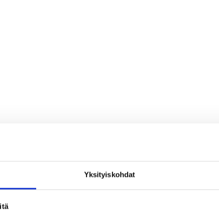
Yksityiskohdat
loa ja ihmeteltävää
itä