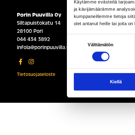
Käytämme evästeitä tarjoama
ja kävijämäärämme analysoim
Porin Puuvilla Oy
ETUSIVU (ENGLISH)
kumppaneillemme tietoja siitä
Siltapuistokatu 14
olet antanut heille tai joita o
28100 Pori
Suostumuksen
044 434 3892
Välttämätön
valinta
infola@porinpuuvilla.fi
Tietosuojaseloste
Kiellä