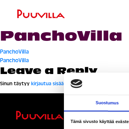
PanchoVilla
Artikkelien
PanchoVilla
PanchoVilla
selaus
Leave a Reply
Sinun täytyy
kirjautua sisään
kommentoidaksesi.
Suostumus
Ihmisiä, i
Tämä sivusto käyttää eväste