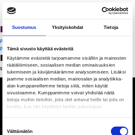
PanchoVilla
Suostumus
Yksityiskohdat
Tietoja
Artikkelien
PanchoVilla
selaus
PanchoVilla
Tämä sivusto käyttää evästeitä
Leave a Reply
Käytämme evästeitä tarjoamamme sisällön ja mainosten
räätälöimiseen, sosiaalisen median ominaisuuksien
Sinun täytyy
kirjautua sisään
kommentoidaksesi.
tukemiseen ja kävijämäärämme analysoimiseen. Lisäksi
jaamme sosiaalisen median, mainosalan ja analytiikka-
alan kumppaneillemme tietoja siitä, miten käytät
sivustoamme. Kumppanimme voivat yhdistää näitä
tietoja muihin tietoihin, joita olet antanut heille tai joita on
kerätty, kun olet käyttänyt heidän palvelujaan.
Ihmisiä, iloa ja
ihmeteltävää
Suostumuksen
Välttämätön
valinta