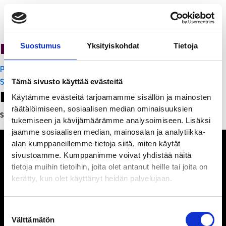
PanchoVilla
Suostumus
Yksityiskohdat
Tietoja
Artikkelien
PanchoVilla
selaus
Subway
Tämä sivusto käyttää evästeitä
Leave a Reply
Käytämme evästeitä tarjoamamme sisällön ja mainosten
räätälöimiseen, sosiaalisen median ominaisuuksien
Sinun täytyy
kirjautua sisään
kommentoidaksesi.
tukemiseen ja kävijämäärämme analysoimiseen. Lisäksi
jaamme sosiaalisen median, mainosalan ja analytiikka-
alan kumppaneillemme tietoja siitä, miten käytät
sivustoamme. Kumppanimme voivat yhdistää näitä
tietoja muihin tietoihin, joita olet antanut heille tai joita on
kerätty, kun olet käyttänyt heidän palvelujaan.
Ihmisiä, iloa ja
ihmeteltävää
Suostumuksen
Välttämätön
valinta