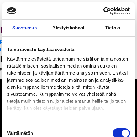
PanchoVilla
Suostumus
Yksityiskohdat
Tietoja
Artikkelien
PanchoVilla
selaus
PanchoVilla
Tämä sivusto käyttää evästeitä
Leave a Reply
Käytämme evästeitä tarjoamamme sisällön ja mainosten
räätälöimiseen, sosiaalisen median ominaisuuksien
Sinun täytyy
kirjautua sisään
kommentoidaksesi.
tukemiseen ja kävijämäärämme analysoimiseen. Lisäksi
jaamme sosiaalisen median, mainosalan ja analytiikka-
alan kumppaneillemme tietoja siitä, miten käytät
sivustoamme. Kumppanimme voivat yhdistää näitä
tietoja muihin tietoihin, joita olet antanut heille tai joita on
kerätty, kun olet käyttänyt heidän palvelujaan.
Ihmisiä, iloa ja
ihmeteltävää
Suostumuksen
Välttämätön
valinta