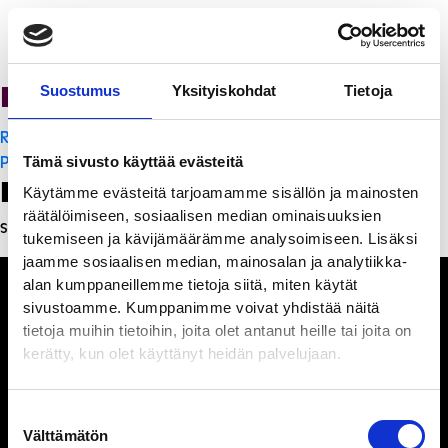
PanchoVilla
Suostumus
Yksityiskohdat
Tietoja
Artikkelien
Ristorante Momento
selaus
PanchoVilla
Tämä sivusto käyttää evästeitä
Leave a Reply
Käytämme evästeitä tarjoamamme sisällön ja mainosten
räätälöimiseen, sosiaalisen median ominaisuuksien
Sinun täytyy
kirjautua sisään
kommentoidaksesi.
tukemiseen ja kävijämäärämme analysoimiseen. Lisäksi
jaamme sosiaalisen median, mainosalan ja analytiikka-
alan kumppaneillemme tietoja siitä, miten käytät
sivustoamme. Kumppanimme voivat yhdistää näitä
tietoja muihin tietoihin, joita olet antanut heille tai joita on
kerätty, kun olet käyttänyt heidän palvelujaan.
Ihmisiä, iloa ja
ihmeteltävää
Suostumuksen
Välttämätön
valinta