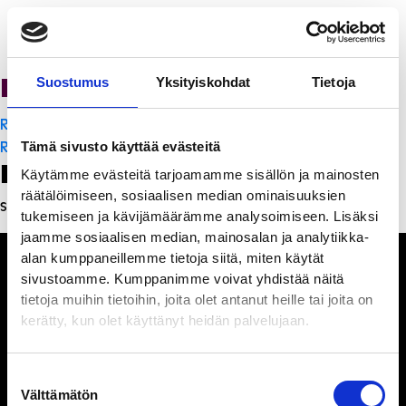
PanchoVilla
Suostumus
Yksityiskohdat
Tietoja
Artikkelien
Ravintola Sofia
selaus
Ravintola Sofia
Tämä sivusto käyttää evästeitä
Leave a Reply
Käytämme evästeitä tarjoamamme sisällön ja mainosten
räätälöimiseen, sosiaalisen median ominaisuuksien
Sinun täytyy
kirjautua sisään
kommentoidaksesi.
tukemiseen ja kävijämäärämme analysoimiseen. Lisäksi
jaamme sosiaalisen median, mainosalan ja analytiikka-
alan kumppaneillemme tietoja siitä, miten käytät
sivustoamme. Kumppanimme voivat yhdistää näitä
tietoja muihin tietoihin, joita olet antanut heille tai joita on
kerätty, kun olet käyttänyt heidän palvelujaan.
Ihmisiä, iloa ja
ihmeteltävää
Suostumuksen
Välttämätön
valinta