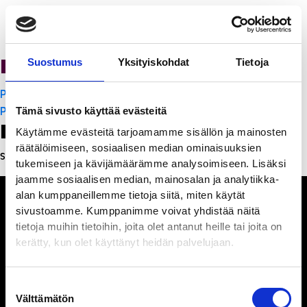
PanchoVilla
Suostumus
Yksityiskohdat
Tietoja
Artikkelien
PanchoVilla
selaus
PanchoVilla
Tämä sivusto käyttää evästeitä
Leave a Reply
Käytämme evästeitä tarjoamamme sisällön ja mainosten
räätälöimiseen, sosiaalisen median ominaisuuksien
Sinun täytyy
kirjautua sisään
kommentoidaksesi.
tukemiseen ja kävijämäärämme analysoimiseen. Lisäksi
jaamme sosiaalisen median, mainosalan ja analytiikka-
alan kumppaneillemme tietoja siitä, miten käytät
sivustoamme. Kumppanimme voivat yhdistää näitä
tietoja muihin tietoihin, joita olet antanut heille tai joita on
kerätty, kun olet käyttänyt heidän palvelujaan.
Ihmisiä, iloa ja
ihmeteltävää
Suostumuksen
Välttämätön
valinta