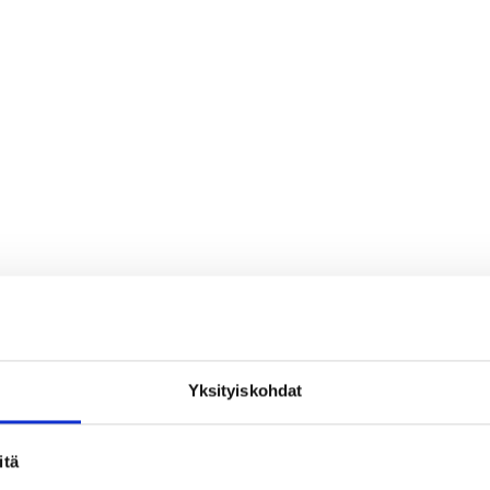
Yksityiskohdat
loa ja ihmeteltävää
itä