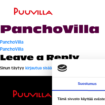
PanchoVilla
Artikkelien
PanchoVilla
PanchoVilla
selaus
Leave a Reply
Sinun täytyy
kirjautua sisään
kommentoidaksesi.
Suostumus
Ihmisiä, i
Tämä sivusto käyttää eväste