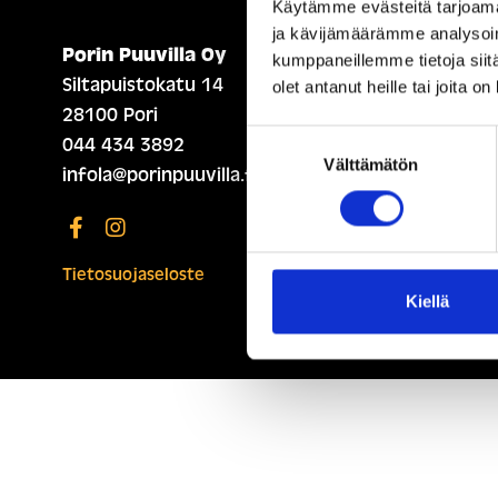
Käytämme evästeitä tarjoama
ja kävijämäärämme analysoim
Porin Puuvilla Oy
ETUSIVU (ENGLISH)
kumppaneillemme tietoja siitä
Siltapuistokatu 14
olet antanut heille tai joita o
28100 Pori
Suostumuksen
044 434 3892
Välttämätön
valinta
infola@porinpuuvilla.fi
Tietosuojaseloste
Kiellä