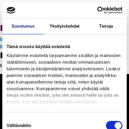
PanchoVilla
Suostumus
Yksityiskohdat
Tietoja
Artikkelien
Ravintola Sofia
selaus
Ravintola Sofia
Tämä sivusto käyttää evästeitä
Leave a Reply
Käytämme evästeitä tarjoamamme sisällön ja mainosten
räätälöimiseen, sosiaalisen median ominaisuuksien
Sinun täytyy
kirjautua sisään
kommentoidaksesi.
tukemiseen ja kävijämäärämme analysoimiseen. Lisäksi
jaamme sosiaalisen median, mainosalan ja analytiikka-
alan kumppaneillemme tietoja siitä, miten käytät
sivustoamme. Kumppanimme voivat yhdistää näitä
tietoja muihin tietoihin, joita olet antanut heille tai joita on
kerätty, kun olet käyttänyt heidän palvelujaan.
Ihmisiä, iloa ja
ihmeteltävää
Suostumuksen
Välttämätön
valinta