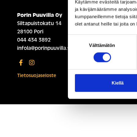
Käytämme evästeitä tarjoama
ja kävijämäärämme analysoim
Porin Puuvilla Oy
ETUSIVU (ENGLISH)
kumppaneillemme tietoja siitä
Siltapuistokatu 14
olet antanut heille tai joita o
28100 Pori
Suostumuksen
044 434 3892
Välttämätön
valinta
infola@porinpuuvilla.fi
Tietosuojaseloste
Kiellä