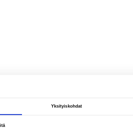
Yksityiskohdat
loa ja ihmeteltävää
itä