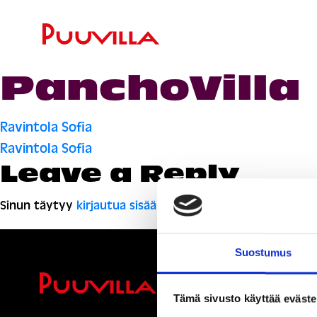
PanchoVilla
Artikkelien
Ravintola Sofia
Ravintola Sofia
selaus
Leave a Reply
Sinun täytyy
kirjautua sisään
kommentoidaksesi.
Suostumus
Ihmisiä, i
Tämä sivusto käyttää eväste