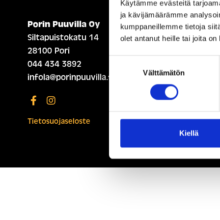
Käytämme evästeitä tarjoama
ja kävijämäärämme analysoim
Porin Puuvilla Oy
ETUSIVU (ENGLISH)
kumppaneillemme tietoja siitä
Siltapuistokatu 14
olet antanut heille tai joita o
28100 Pori
Suostumuksen
044 434 3892
Välttämätön
valinta
infola@porinpuuvilla.fi
Tietosuojaseloste
Kiellä