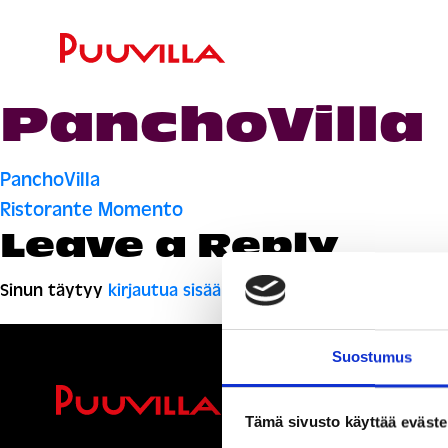
PanchoVilla
Artikkelien
PanchoVilla
Ristorante Momento
selaus
Leave a Reply
Sinun täytyy
kirjautua sisään
kommentoidaksesi.
Suostumus
Ihmisiä, i
Tämä sivusto käyttää eväste