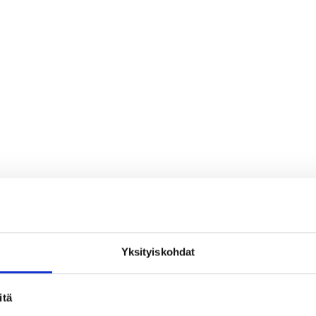
Yksityiskohdat
loa ja ihmeteltävää
itä