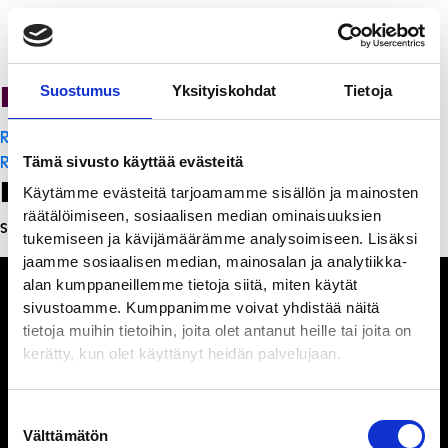
PanchoVilla
Suostumus
Yksityiskohdat
Tietoja
Artikkelien
Ravintola Sofia
selaus
Ravintola Sofia
Tämä sivusto käyttää evästeitä
Leave a Reply
Käytämme evästeitä tarjoamamme sisällön ja mainosten
räätälöimiseen, sosiaalisen median ominaisuuksien
Sinun täytyy
kirjautua sisään
kommentoidaksesi.
tukemiseen ja kävijämäärämme analysoimiseen. Lisäksi
jaamme sosiaalisen median, mainosalan ja analytiikka-
alan kumppaneillemme tietoja siitä, miten käytät
sivustoamme. Kumppanimme voivat yhdistää näitä
tietoja muihin tietoihin, joita olet antanut heille tai joita on
kerätty, kun olet käyttänyt heidän palvelujaan.
Ihmisiä, iloa ja
ihmeteltävää
Suostumuksen
Välttämätön
valinta