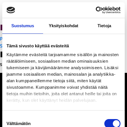
PanchoVilla
Suostumus
Yksityiskohdat
Tietoja
Artikkelien
PanchoVilla
selaus
Subway
Tämä sivusto käyttää evästeitä
Leave a Reply
Käytämme evästeitä tarjoamamme sisällön ja mainosten
räätälöimiseen, sosiaalisen median ominaisuuksien
Sinun täytyy
kirjautua sisään
kommentoidaksesi.
tukemiseen ja kävijämäärämme analysoimiseen. Lisäksi
jaamme sosiaalisen median, mainosalan ja analytiikka-
alan kumppaneillemme tietoja siitä, miten käytät
sivustoamme. Kumppanimme voivat yhdistää näitä
tietoja muihin tietoihin, joita olet antanut heille tai joita on
kerätty, kun olet käyttänyt heidän palvelujaan.
Ihmisiä, iloa ja
ihmeteltävää
Suostumuksen
Välttämätön
valinta