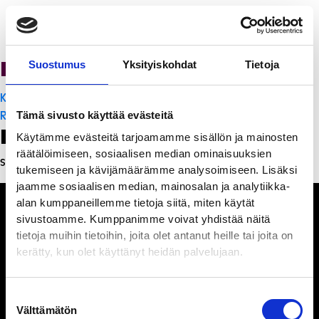
PanchoVilla
Suostumus
Yksityiskohdat
Tietoja
Artikkelien
K-Citymarket Pori Puuvilla
selaus
Ristorante Momento
Tämä sivusto käyttää evästeitä
Leave a Reply
Käytämme evästeitä tarjoamamme sisällön ja mainosten
räätälöimiseen, sosiaalisen median ominaisuuksien
Sinun täytyy
kirjautua sisään
kommentoidaksesi.
tukemiseen ja kävijämäärämme analysoimiseen. Lisäksi
jaamme sosiaalisen median, mainosalan ja analytiikka-
alan kumppaneillemme tietoja siitä, miten käytät
sivustoamme. Kumppanimme voivat yhdistää näitä
tietoja muihin tietoihin, joita olet antanut heille tai joita on
kerätty, kun olet käyttänyt heidän palvelujaan.
Ihmisiä, iloa ja
ihmeteltävää
Suostumuksen
Välttämätön
valinta