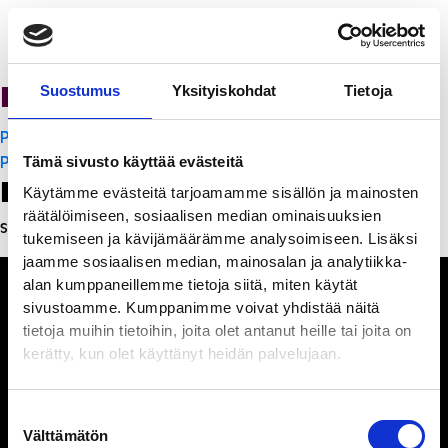
PanchoVilla
Suostumus
Yksityiskohdat
Tietoja
Artikkelien
PanchoVilla
selaus
PanchoVilla
Tämä sivusto käyttää evästeitä
Leave a Reply
Käytämme evästeitä tarjoamamme sisällön ja mainosten
räätälöimiseen, sosiaalisen median ominaisuuksien
Sinun täytyy
kirjautua sisään
kommentoidaksesi.
tukemiseen ja kävijämäärämme analysoimiseen. Lisäksi
jaamme sosiaalisen median, mainosalan ja analytiikka-
alan kumppaneillemme tietoja siitä, miten käytät
sivustoamme. Kumppanimme voivat yhdistää näitä
tietoja muihin tietoihin, joita olet antanut heille tai joita on
kerätty, kun olet käyttänyt heidän palvelujaan.
Ihmisiä, iloa ja
ihmeteltävää
Suostumuksen
Välttämätön
valinta