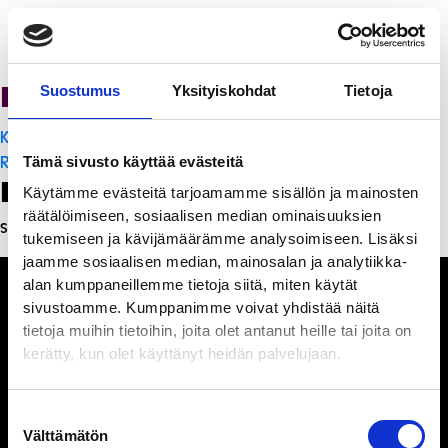
PanchoVilla
Suostumus
Yksityiskohdat
Tietoja
Artikkelien
K-Citymarket Pori Puuvilla
selaus
Ristorante Momento
Tämä sivusto käyttää evästeitä
Leave a Reply
Käytämme evästeitä tarjoamamme sisällön ja mainosten
räätälöimiseen, sosiaalisen median ominaisuuksien
Sinun täytyy
kirjautua sisään
kommentoidaksesi.
tukemiseen ja kävijämäärämme analysoimiseen. Lisäksi
jaamme sosiaalisen median, mainosalan ja analytiikka-
alan kumppaneillemme tietoja siitä, miten käytät
sivustoamme. Kumppanimme voivat yhdistää näitä
tietoja muihin tietoihin, joita olet antanut heille tai joita on
kerätty, kun olet käyttänyt heidän palvelujaan.
Ihmisiä, iloa ja
ihmeteltävää
Suostumuksen
Välttämätön
valinta