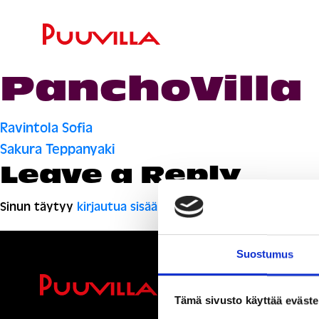
PanchoVilla
Artikkelien
Ravintola Sofia
Sakura Teppanyaki
selaus
Leave a Reply
Sinun täytyy
kirjautua sisään
kommentoidaksesi.
Suostumus
Ihmisiä, i
Tämä sivusto käyttää eväste