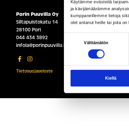
Käytämme evästeitä tarjoama
ja kävijämäärämme analysoim
Porin Puuvilla Oy
ETUSIVU (ENGLISH)
kumppaneillemme tietoja siitä
Siltapuistokatu 14
olet antanut heille tai joita o
28100 Pori
Suostumuksen
044 434 3892
Välttämätön
valinta
infola@porinpuuvilla.fi
Tietosuojaseloste
Kiellä