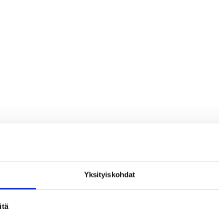
Yksityiskohdat
loa ja ihmeteltävää
itä