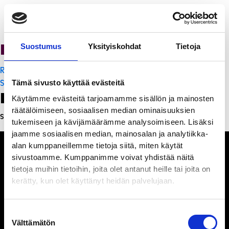
PanchoVilla
Suostumus
Yksityiskohdat
Tietoja
Artikkelien
Ravintola Sofia
selaus
Sakura Teppanyaki
Tämä sivusto käyttää evästeitä
Leave a Reply
Käytämme evästeitä tarjoamamme sisällön ja mainosten
räätälöimiseen, sosiaalisen median ominaisuuksien
Sinun täytyy
kirjautua sisään
kommentoidaksesi.
tukemiseen ja kävijämäärämme analysoimiseen. Lisäksi
jaamme sosiaalisen median, mainosalan ja analytiikka-
alan kumppaneillemme tietoja siitä, miten käytät
sivustoamme. Kumppanimme voivat yhdistää näitä
tietoja muihin tietoihin, joita olet antanut heille tai joita on
kerätty, kun olet käyttänyt heidän palvelujaan.
Ihmisiä, iloa ja
ihmeteltävää
Suostumuksen
Välttämätön
valinta