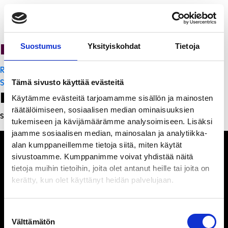
PanchoVilla
Suostumus
Yksityiskohdat
Tietoja
Artikkelien
Ravintola Sofia
selaus
Sakura Teppanyaki
Tämä sivusto käyttää evästeitä
Leave a Reply
Käytämme evästeitä tarjoamamme sisällön ja mainosten
räätälöimiseen, sosiaalisen median ominaisuuksien
Sinun täytyy
kirjautua sisään
kommentoidaksesi.
tukemiseen ja kävijämäärämme analysoimiseen. Lisäksi
jaamme sosiaalisen median, mainosalan ja analytiikka-
alan kumppaneillemme tietoja siitä, miten käytät
sivustoamme. Kumppanimme voivat yhdistää näitä
tietoja muihin tietoihin, joita olet antanut heille tai joita on
kerätty, kun olet käyttänyt heidän palvelujaan.
Ihmisiä, iloa ja
ihmeteltävää
Suostumuksen
Välttämätön
valinta